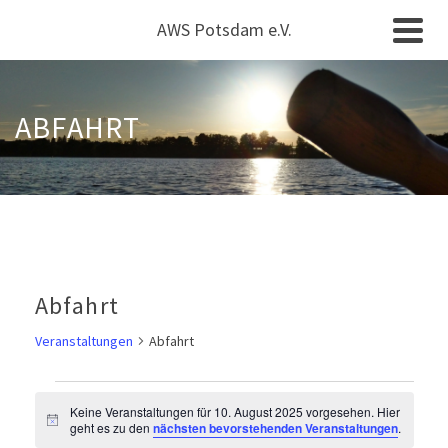
AWS Potsdam e.V.
ABFAHRT
Abfahrt
Veranstaltungen
Abfahrt
Veranstaltungen
Keine Veranstaltungen für 10. August 2025 vorgesehen. Hier
Hinweis
geht es zu den
nächsten bevorstehenden Veranstaltungen
.
für