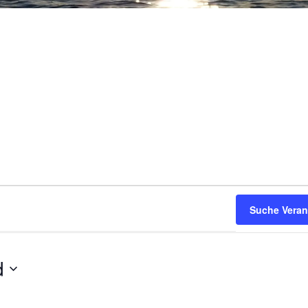
Suche Veran
d