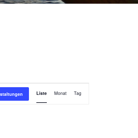
Veranstaltung
Liste
Monat
Tag
staltungen
Ansichten-
Navigation