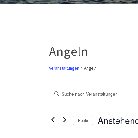
Angeln
Veranstaltungen
Angeln
Veranstaltungen
Veranstaltungen
Bitte
Suche
Schlüsselwort
eingeben.
und
Suche
Anstehen
Heute
nach
Ansichten,
Veranstaltungen
Datum
Schlüsselwort.
wählen.